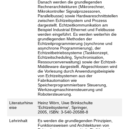
Danach werden die grundlegenden
Rechnerarchitekturen (Mikrorechner,
Mikrokontroller Signalprozessoren,
Parallelbusse) sowie Hardwareschnittstellen
zwischen Echtzeitsystem und Prozess
dargestellt. Echtzeitkommunikation am
Beispiel Industrial Ethernet und Feldbusse
werden eingeführt. Es werden weiterhin die
grundlegenden Methoden der
Echtzeitprogrammierung (synchrone und
asynchrone Programmierung), der
Echtzeitbetriebssysteme (Taskkonzept,
Echtzeitscheduling, Synchronisation,
Ressourcenverwaltung) sowie der Echtzeit-
Middleware dargestellt. Abgeschlossen wird
die Vorlesung durch Anwendungsbeispiele
von Echtzeitsystemen aus der
Fabrikautomation wie
Speicherprogrammierbare Steuerung,
Werkzeugmaschinensteuerung und
Robotersteuerung.
Literaturhinw
Heinz Wörn, Uwe Brinkschulte
eise
'Echtzeitsysteme', Springer,
2005, ISBN: 3-540-20588-8
Lehrinhalt
Es werden die grundlegenden Prinzipien,
Funktionsweisen und Architekturen von