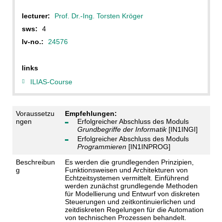
lecturer:
Prof. Dr.-Ing. Torsten Kröger
sws:
4
lv-no.:
24576
links
ILIAS-Course
Voraussetzu
Empfehlungen:
ngen
Erfolgreicher Abschluss des Moduls
Grundbegriffe der Informatik
[IN1INGI]
Erfolgreicher Abschluss des Moduls
Programmieren
[IN1INPROG]
Beschreibun
Es werden die grundlegenden Prinzipien,
g
Funktionsweisen und Architekturen von
Echtzeitsystemen vermittelt. Einführend
werden zunächst grundlegende Methoden
für Modellierung und Entwurf von diskreten
Steuerungen und zeitkontinuierlichen und
zeitdiskreten Regelungen für die Automation
von technischen Prozessen behandelt.