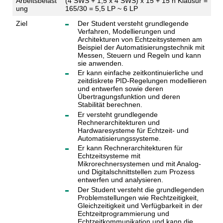
Arbeitsbelast
(4 SWS + 1,5 x 4 SWS) x 15 + 15 h Klausur =
ung
165/30 = 5,5 LP ~ 6 LP
Ziel
Der Student versteht grundlegende
Verfahren, Modellierungen und
Architekturen von Echtzeitsystemen am
Beispiel der Automatisierungstechnik mit
Messen, Steuern und Regeln und kann
sie anwenden.
Er kann einfache zeitkontinuierliche und
zeitdiskrete PID-Regelungen modellieren
und entwerfen sowie deren
Übertragungsfunktion und deren
Stabilität berechnen.
Er versteht grundlegende
Rechnerarchitekturen und
Hardwaresysteme für Echtzeit- und
Automatisierungssysteme.
Er kann Rechnerarchitekturen für
Echtzeitsysteme mit
Mikrorechnersystemen und mit Analog-
und Digitalschnittstellen zum Prozess
entwerfen und analysieren.
Der Student versteht die grundlegenden
Problemstellungen wie Rechtzeitigkeit,
Gleichzeitigkeit und Verfügbarkeit in der
Echtzeitprogrammierung und
Echtzeitkommunikation und kann die