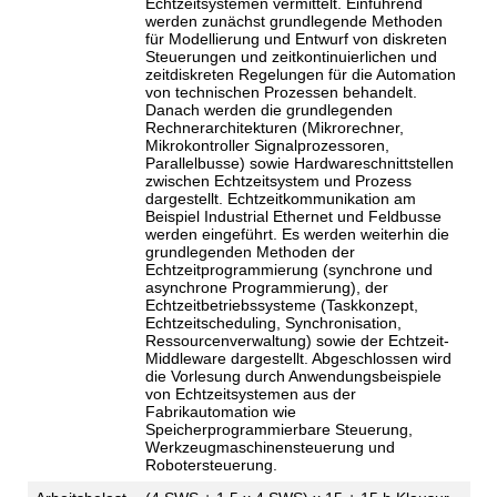
Echtzeitsystemen vermittelt. Einführend
werden zunächst grundlegende Methoden
für Modellierung und Entwurf von diskreten
Steuerungen und zeitkontinuierlichen und
zeitdiskreten Regelungen für die Automation
von technischen Prozessen behandelt.
Danach werden die grundlegenden
Rechnerarchitekturen (Mikrorechner,
Mikrokontroller Signalprozessoren,
Parallelbusse) sowie Hardwareschnittstellen
zwischen Echtzeitsystem und Prozess
dargestellt. Echtzeitkommunikation am
Beispiel Industrial Ethernet und Feldbusse
werden eingeführt. Es werden weiterhin die
grundlegenden Methoden der
Echtzeitprogrammierung (synchrone und
asynchrone Programmierung), der
Echtzeitbetriebssysteme (Taskkonzept,
Echtzeitscheduling, Synchronisation,
Ressourcenverwaltung) sowie der Echtzeit-
Middleware dargestellt. Abgeschlossen wird
die Vorlesung durch Anwendungsbeispiele
von Echtzeitsystemen aus der
Fabrikautomation wie
Speicherprogrammierbare Steuerung,
Werkzeugmaschinensteuerung und
Robotersteuerung.