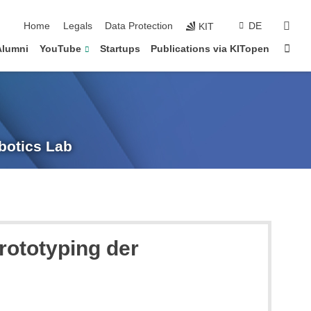
sear
Home
Legals
Data Protection
DE
KIT
Sta
Alumni
YouTube
Startups
Publications via KITopen
obotics Lab
rototyping der