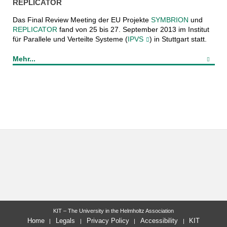
REPLICATOR
Das Final Review Meeting der EU Projekte
SYMBRION
und
REPLICATOR
fand von 25 bis 27. September 2013 im Institut
für Parallele und Verteilte Systeme (
IPVS
) in Stuttgart statt.
Mehr...
KIT – The University in the Helmholtz Association
Home
Legals
Privacy Policy
Accessibility
KIT